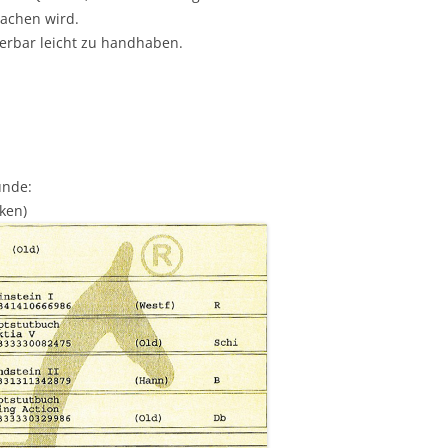
machen wird.
bar leicht zu handhaben.
unde:
ken)